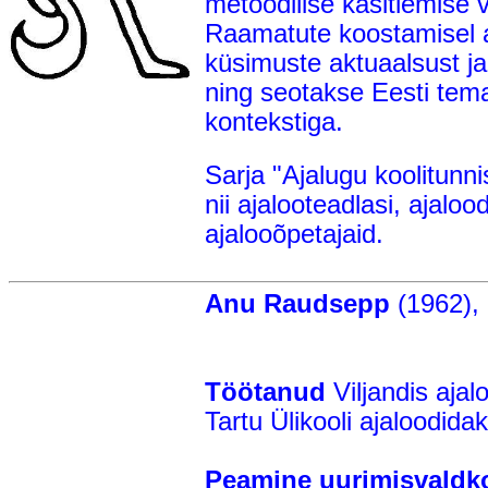
metoodilise käsitlemise võ
Raamatute koostamisel a
küsimuste aktuaalsust ja
ning seotakse Eesti tem
kontekstiga.
Sarja "Ajalugu koolitunni
nii ajalooteadlasi, ajaloo
ajalooõpetajaid.
Anu Raudsepp
(1962), 
Töötanud
Viljandis ajal
Tartu Ülikooli ajaloodidak
Peamine uurimisvaldk