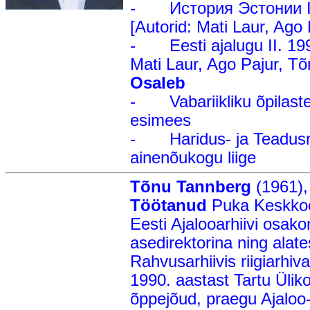
- История Эстонии II.
[Autorid: Mati Laur, Ago
- Eesti ajalugu II. 1995,
Mati Laur, Ago Pajur, T
Osaleb
- Vabariikliku õpilaste 
esimees
- Haridus- ja Teadusmi
ainenõukogu liige
Tõnu Tannberg
(1961),
Töötanud
Puka Keskkool
Eesti Ajalooarhiivi osako
asedirektorina ning alat
Rahvusarhiivis riigiarhi
1990. aastast Tartu Ülik
õppejõud, praegu Ajaloo- 