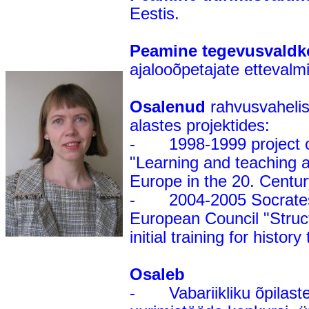
Eestis.
Peamine tegevusvald
ajalooõpetajate ettevalm
Osalenud
rahvusvahelis
alastes projektides:
- 1998-1999 project o
"Learning and teaching a
Europe in the 20. Centur
- 2004-2005 Socrates
European Council "Struc
initial training for histor
Osaleb
- Vabariikliku õpilaste