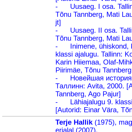
- Uusaeg. I osa. Tallinn
Tõnu Tannberg, Mati Lau
jt]
- Uusaeg. II osa. Tallin
Tõnu Tannberg, Mati Laur
- Inimene, ühiskond, ku
klassi ajalugu. Tallinn: K
Karin Hiiemaa, Olaf-Mih
Piirimäe, Tõnu Tannberg 
- Новейшая история: 
Таллинн: Avita, 2000. [A
Tannberg, Ago Pajur]
- Lähiajalugu 9. klassile
[Autorid: Einar Vära, Tõ
Terje Hallik
(1975), magi
erialal (2007).