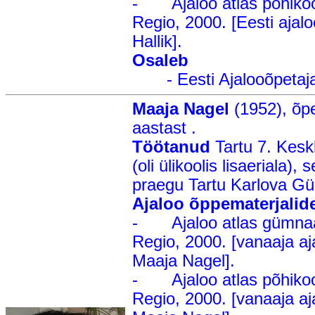
- Ajaloo atlas põhikooli
Regio, 2000. [Eesti ajalo
Hallik].
Osaleb
- Eesti Ajalooõpetajate
Maaja Nagel
(1952), õp
aastast .
Töötanud
Tartu 7. Kesk
(oli ülikoolis lisaeriala),
praegu Tartu Karlova Gü
Ajaloo õppematerjalide
- Ajaloo atlas gümnaasi
Regio, 2000. [vanaaja aj
Maaja Nagel].
- Ajaloo atlas põhikooli
Regio, 2000. [vanaaja aj