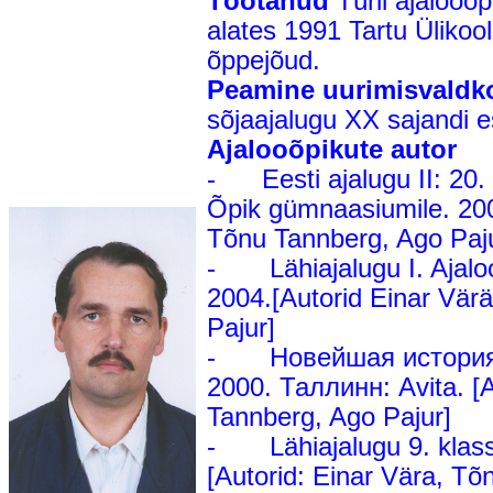
Töötanud
Türil ajalooõp
alates 1991 Tartu Ülikoo
õppejõud.
Peamine uurimisvaldk
sõjaajalugu XX sajandi e
Ajalooõpikute autor
- Eesti ajalugu II: 20. 
Õpik gümnaasiumile. 2006,
Tõnu Tannberg, Ago Paj
- Lähiajalugu I. Ajalooõp
2004.[Autorid Einar Vär
Pajur]
- Новейшая история: 
2000. Таллинн: Avita. [A
Tannberg, Ago Pajur]
- Lähiajalugu 9. klassil
[Autorid: Einar Vära, Tõ