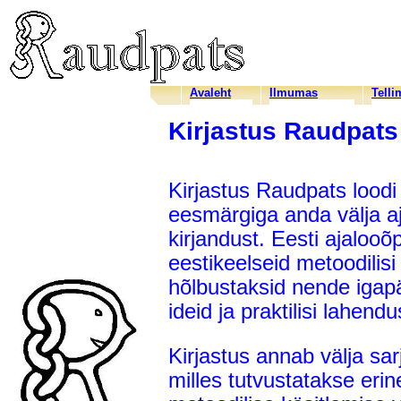
Avaleht
Ilmumas
Telli
Kirjastus Raudpats
Kirjastus Raudpats loodi
eesmärgiga anda välja aj
kirjandust. Eesti ajaloo
eestikeelseid metoodilisi
hõlbustaksid nende igap
ideid ja praktilisi lahend
Kirjastus annab välja sar
milles tutvustatakse eri