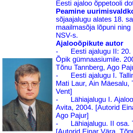
Eesti ajaloo õppetooli do
Peamine uurimisvaldk
sõjaajalugu alates 18. sa
maailmasõja lõpuni ning p
NSV-s.
Ajalooõpikute autor
- Eesti ajalugu II: 20. 
Õpik gümnaasiumile. 2006,
Tõnu Tannberg, Ago Paj
- Eesti ajalugu I. Tallin
Mati Laur, Ain Mäesalu,
Vent]
- Lähiajalugu I. Ajalooõp
Avita, 2004. [Autorid Ei
Ago Pajur]
- Lähiajalugu. II osa. T
[Autorid Einar Vära, Tõ