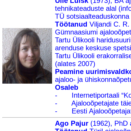
Ülle Luisk
(1973), BA a
tehnikateaduste alal (inf
TÜ sotsiaalteaduskonna 
Töötanud
Viljandi C. R
Gümnaasiumi ajalooõpeta
Tartu Ülikooli haridusuu
arenduse keskuse spetsia
Tartu Ülikooli erakorralis
(alates 2007)
Peamine uurimisvaldk
ajaloo- ja ühiskonnaõpet
Osaleb
- Internetiportaali “Koo
- Ajalooõpetajate täien
- Eesti Ajalooõpetajate 
Ago Pajur
(1962), PhD a