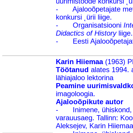
uurimistööde konkursi ˛üri
- Ajalooõpetajate metoo
konkursi ˛ürii liige.
- Organisatsiooni
Int
Didactics of History
liige.
- Eesti Ajalooõpetajate 
Karin Hiiemaa
(1963) Ph
Töötanud
alates 1994. a
lähiajaloo lektorina
Peamine uurimisvaldk
imagoloogia.
Ajalooõpikute autor
- Inimene, ühiskond, ku
varauusaeg. Tallinn: Kooli
Aleksejev, Karin Hiiemaa,