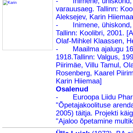
- Inimene, ühiskond, ku
varauusaeg. Tallinn: Kooli
Aleksejev, Karin Hiiemaa,
- Inimene, ühiskond, k
Tallinn: Koolibri, 2001. [
Olaf-Mihkel Klaassen, He
- Maailma ajalugu 160
1918.Tallinn: Valgus, 19
Piirimäe, Villu Tamul, Ol
Rosenberg, Kaarel Piiri
Karin Hiiemaa]
Osalenud
- Euroopa Liidu Phare
"Õpetajakoolituse arend
2005) täitja. Projekti kä
"Ajaloo õpetamine multik