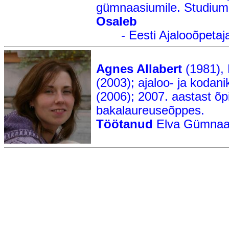
gümnaasiumile. Studium
Osaleb
- Eesti Ajalooõpetajate
Agnes Allabert
(1981),
(2003); ajaloo- ja kodan
(2006); 2007. aastast õpi
bakalaureuseõppes.
Töötanud
Elva Gümnaas