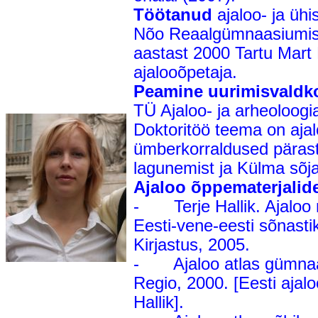
Töötanud
ajaloo- ja üh
Nõo Reaalgümnaasiumis j
aastast 2000 Tartu Mar
ajalooõpetaja.
Peamine uurimisvaldk
TÜ Ajaloo- ja arheoloogia
Doktoritöö teema on aja
ümberkorraldused päras
lagunemist ja Külma sõja
Ajaloo õppematerjalide
- Terje Hallik. Ajaloo m
Eesti-vene-eesti sõnastik.
Kirjastus, 2005.
- Ajaloo atlas gümnaasi
Regio, 2000. [Eesti ajalo
Hallik].